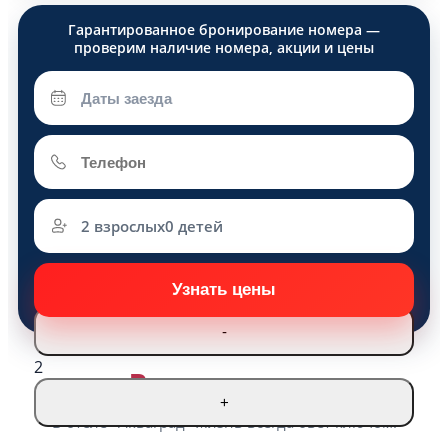
2 взрослых
0 детей
Взрослые
-
2
Развлечения
+
В отеле «Акваград» жизнь всегда бьёт ключом!