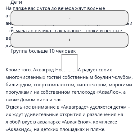
Дети
На пляже вас с утра до вечера ждут водные
аттракционы, на территории комплекса – различные
-
анимационные программы и конкурсы для всей семьи
0
– от мала до велика, в аквапарке – горки и пенные
вечеринки, а по вечерам в отеле – караоке и
+
дискотеки.
Группа больше 10 человек
Кроме того, Акваград Hotel & SPA радует своих
многочисленных гостей собственным боулинг-клубом,
бильярдом, спорткомплексом, кинотеатром, морскими
прогулками на собственном теплоходе «АкваЛоо», а
также Домом вина и чая.
Отдельное внимание в «Акваграде» уделяется детям –
их ждут удивительные открытия и развлечения на
любой вкус в аквапарке «Авкалёнок», комплексе
«Аквакидс», на детских площадках и пляже.