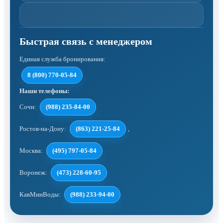
Единая служба бронирования:
8 (800) 770-05-84
Наши телефоны:
Сочи:
(988) 235-84-00
Ростов-на-Дону:
(863) 221-25-84
,
Москва:
(495) 797-05-84
Воронеж:
(473) 228-60-95
КавМинВоды:
(988) 233-94-00