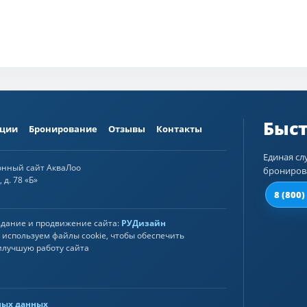
ции
Бронирование
Отзывы
Контакты
Единая сл
онный сайт АкваЛоо
брониров
 д. 78 «Б»
8 (800)
здание и продвижение сайта:
РУДизайн
используем файлы cookie, чтобы обеспечить
илучшую работу сайта
ных данных