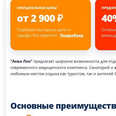
ОФИЦИАЛЬНЫЕ ЦЕНЫ
ПРЕДОП
от 2 900 ₽
40
Подберём выгодные даты и
Осталь
тарифы без переплат.
Подробнее
месяц д
"Аква Лоо"
предлагает широкие возможности для отды
современного медицинского комплекса. Санаторий и
а
любимым местом отдыха как туристов, так и жителей 
Основные преимущества