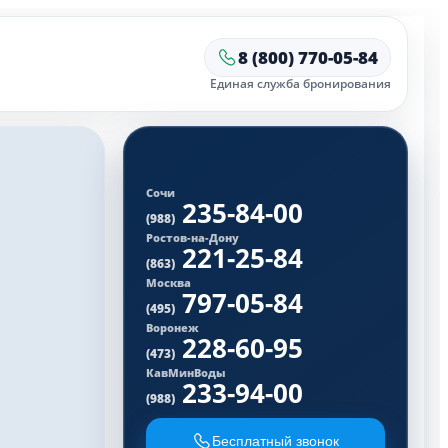
8 (800) 770-05-84
Единая служба бронирования
Сочи
235-84-00
(988)
Ростов-на-Дону
221-25-84
(863)
Москва
797-05-84
(495)
Воронеж
228-60-95
(473)
КавМинВоды
233-94-00
(988)
Бесплатный звонок