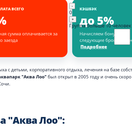
-
ЛАТА ВСЕГО
КЭШБЭК
0
%
до 5%
+
Группа больше 10 человек
ная сумма оплачивается за
Начисляем бонусы на
о заезда
следующие бронирован
Подробнее
ха с детьми, корпоративного отдыха, лечения на базе собс
квапарк "Аква Лоо"
был открыт в 2005 году и очень скоро
Сочи.
 "Аква Лоо":