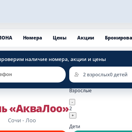
ЛОНА
Номера
Цены
Акции
Брониров
2 взрослых
0 детей
Взрослые
-
ь «АкваЛоо»
2
+
Сочи - Лоо
Дети