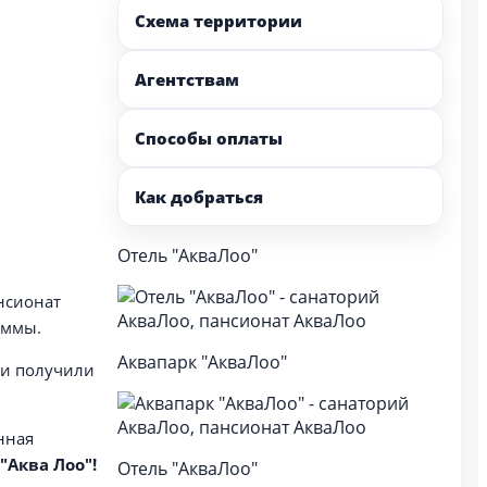
Схема территории
Агентствам
Способы оплаты
Как добраться
Отель "АкваЛоо"
нсионат
аммы.
Аквапарк "АкваЛоо"
ти получили
нная
"Аква Лоо"!
Отель "АкваЛоо"