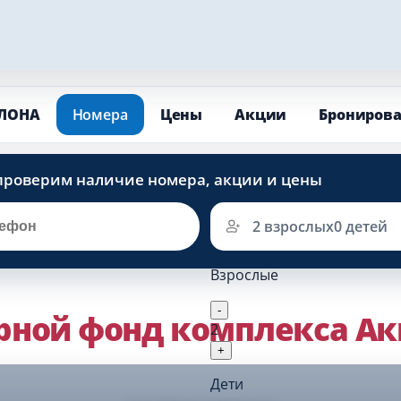
ЛОНА
Номера
Цены
Акции
Брониров
2 взрослых
0 детей
Взрослые
-
рной фонд комплекса Ак
2
+
Дети