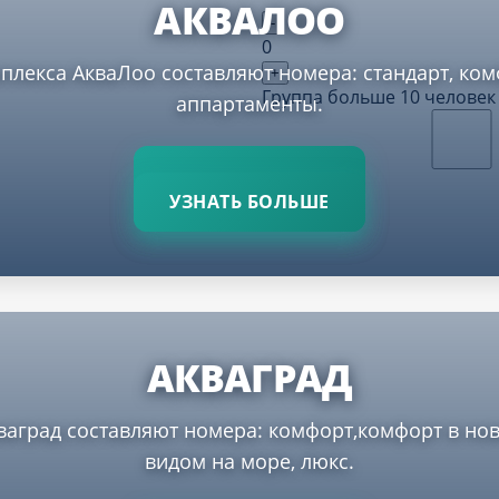
АКВАЛОО
-
0
лекса АкваЛоо составляют номера: стандарт, ком
+
Группа больше 10 человек
аппартаменты.
УЗНАТЬ БОЛЬШЕ
АКВАГРАД
аград составляют номера: комфорт,комфорт в нов
видом на море, люкс.