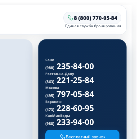
8 (800) 770-05-84
Единая служба бронирования
Сочи
235-84-00
(988)
Ростов-на-Дону
221-25-84
(863)
Москва
797-05-84
(495)
Воронеж
228-60-95
(473)
КавМинВоды
233-94-00
(988)
Бесплатный звонок