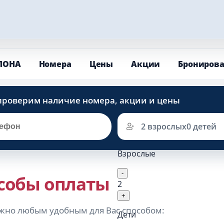
ЛОНА
Номера
Цены
Акции
Брониров
2 взрослых
0 детей
Взрослые
-
собы оплаты
2
+
жно любым удобным для Вас способом:
Дети