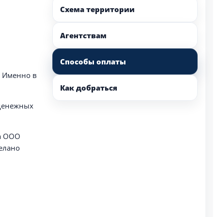
Схема территории
Агентствам
Способы оплаты
. Именно в
Как добраться
 денежных
ра ООО
елано