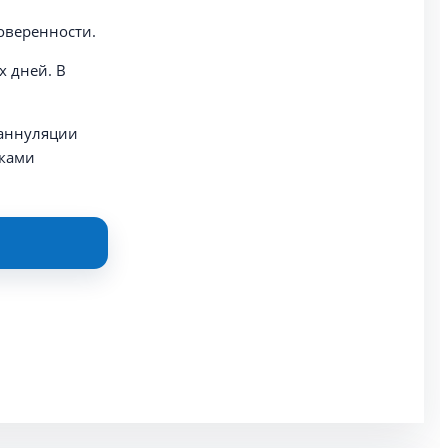
оверенности.
х дней. В
 аннуляции
иками