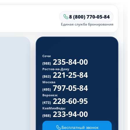
8 (800) 770-05-84
Единая служба бронирования
Сочи
235-84-00
(988)
Ростов-на-Дону
221-25-84
(863)
Москва
797-05-84
(495)
Воронеж
228-60-95
(473)
КавМинВоды
233-94-00
(988)
Бесплатный звонок